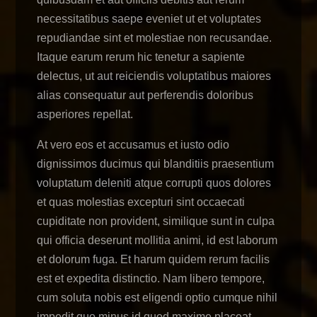
necessitatibus saepe eveniet ut et voluptates
repudiandae sint et molestiae non recusandae.
Itaque earum rerum hic tenetur a sapiente
delectus, ut aut reiciendis voluptatibus maiores
alias consequatur aut perferendis doloribus
asperiores repellat.
At vero eos et accusamus et iusto odio
dignissimos ducimus qui blanditiis praesentium
voluptatum deleniti atque corrupti quos dolores
et quas molestias excepturi sint occaecati
cupiditate non provident, similique sunt in culpa
qui officia deserunt mollitia animi, id est laborum
et dolorum fuga. Et harum quidem rerum facilis
est et expedita distinctio. Nam libero tempore,
cum soluta nobis est eligendi optio cumque nihil
impedit quo minus id quod maxime placeat