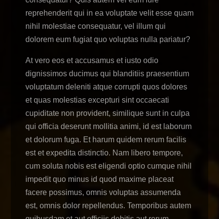
reprehenderit qui in ea voluptate velit esse quam
nihil molestiae consequatur, vel illum qui
dolorem eum fugiat quo voluptas nulla pariatur?
At vero eos et accusamus et iusto odio
dignissimos ducimus qui blanditiis praesentium
voluptatum deleniti atque corrupti quos dolores
et quas molestias excepturi sint occaecati
cupiditate non provident, similique sunt in culpa
qui officia deserunt mollitia animi, id est laborum
et dolorum fuga. Et harum quidem rerum facilis
est et expedita distinctio. Nam libero tempore,
cum soluta nobis est eligendi optio cumque nihil
impedit quo minus id quod maxime placeat
facere possimus, omnis voluptas assumenda
est, omnis dolor repellendus. Temporibus autem
quibusdam et aut officiis debitis aut rerum