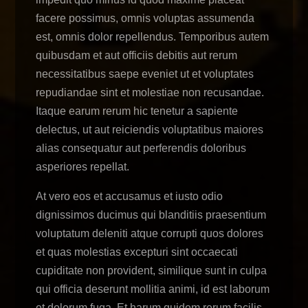
facere possimus, omnis voluptas assumenda
est, omnis dolor repellendus. Temporibus autem
quibusdam et aut officiis debitis aut rerum
necessitatibus saepe eveniet ut et voluptates
repudiandae sint et molestiae non recusandae.
Itaque earum rerum hic tenetur a sapiente
delectus, ut aut reiciendis voluptatibus maiores
alias consequatur aut perferendis doloribus
asperiores repellat.
At vero eos et accusamus et iusto odio
dignissimos ducimus qui blanditiis praesentium
voluptatum deleniti atque corrupti quos dolores
et quas molestias excepturi sint occaecati
cupiditate non provident, similique sunt in culpa
qui officia deserunt mollitia animi, id est laborum
et dolorum fuga. Et harum quidem rerum facilis