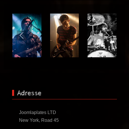
Warning
: Undefined property:
stdClass::$imglink in
/var/www/vhosts/joomlaplates.org/httpdocs/musi
on line
59
Adresse
Joomlaplates LTD
New York, Road 45