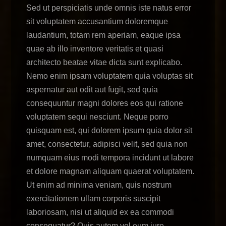
Sed ut perspiciatis unde omnis iste natus error
sit voluptatem accusantium doloremque
laudantium, totam rem aperiam, eaque ipsa
quae ab illo inventore veritatis et quasi
architecto beatae vitae dicta sunt explicabo.
Nemo enim ipsam voluptatem quia voluptas sit
aspernatur aut odit aut fugit, sed quia
consequuntur magni dolores eos qui ratione
voluptatem sequi nesciunt. Neque porro
quisquam est, qui dolorem ipsum quia dolor sit
amet, consectetur, adipisci velit, sed quia non
numquam eius modi tempora incidunt ut labore
et dolore magnam aliquam quaerat voluptatem.
Ut enim ad minima veniam, quis nostrum
exercitationem ullam corporis suscipit
laboriosam, nisi ut aliquid ex ea commodi
consequatur? Quis autem vel eum iure