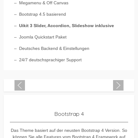
Megamenu & Off Canvas
Bootstrap 4.5 basierend
Uikit 3 Slider, Accordion, Slideshow inklusive
Joomla Quickstart Paket
Deutsches Backend & Einstellungen
24/7 deutschsprachiger Support
Warning
: Undefined property: stdClass::$imglink in
/var/www/vhosts/joomlaplates.org/httpdocs/ultimate/modul
on line
59
Bootstrap 4
Das Theme basiert auf der neusten Bootstrap 4 Version. So
können Sie alle Features vom Bootstrap 4 Framework auf