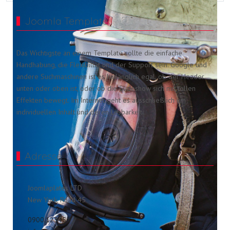
Joomla Template
Das Wichtigste an einem Template sollte die einfache
Handhabung, die Flexibiltät und der Support sein. Google und
andere Suchmaschinen ist es hinlänglich egal, ob der Header
unten oder oben ist, oder ob die Slideshow sich mit tollen
Effekten bewegt. Im Internet geht es ausschließlich um
individuellen Inhalt und deren Lesbarkeit.
Adresse
Joomlaplates LTD
New York, Road 45
0900.123456