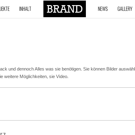
JEKTE
INHALT
NEWS
GALLERY
ack und dennoch Alles was sie benötigen. Sie können Bilder auswähle
ie weitere Möglichkeiten, sie Video.
The new "Perfect" Joomla Template is very similar to our last
rz
Joomla Template "Power". We have done this to show you how