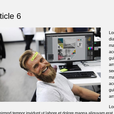
ticle 6
Lo
di
ma
ac
gu
am
se
ma
ac
gu
am
Lo
rmod tempor invidunt ut labore et dolore magna aliquyam erat, 